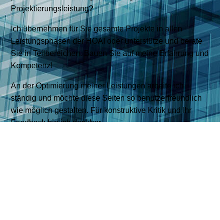
Projektierungsleistung?
Ich übernehmen für Sie gesamte Projekte in allen
Leistungsphasen der HOAI oder unterstütze und berate
Sie in Teilbereichen. Bauen Sie auf meine Erfahrung und
Kompetenz!
An der Optimierung meiner Leistungen arbeite ich
ständig und möchte diese Seiten so benutzerfreundlich
wie möglich gestalten. Für konstruktive Kritik und Ihr
Feedback bin ich dankbar.
Schreiben Sie dazu doch einfach eine kurze Mail!
[
info@e2-ing.de
]