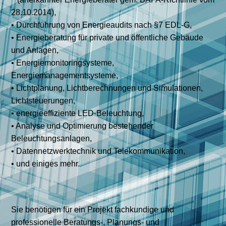
28.10.2014),
• Durchführung von Energieaudits nach §7 EDL-G,
• Energieberatung für private und öffentliche Gebäude
und Anlagen,
• Energiemonitoringsysteme,
Energiemanagementsysteme,
• Lichtplanung, Lichtberechnungen und Simulationen,
Lichtsteuerungen,
• energieeffiziente LED-Beleuchtung,
• Analyse und Optimierung bestehender
Beleuchtungsanlagen,
• Datennetzwerktechnik und Telekommunikation,
• und einiges mehr.
Sie benötigen für ein Projekt fachkundige und
professionelle Beratungs-, Planungs- und